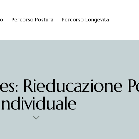
mo
Percorso Postura
Percorso Longevità
: Rieducazione Po
Individuale