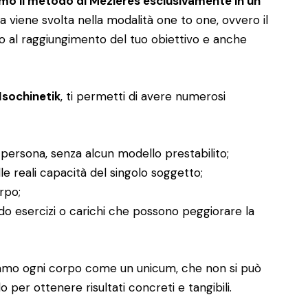
amo il metodo di Mézières esclusivamente in un
a viene svolta nella modalità one to one, ovvero il
no al raggiungimento del tuo obiettivo e anche
Isochinetik
, ti permetti di avere numerosi
 persona, senza alcun modello prestabilito;
le reali capacità del singolo soggetto;
orpo;
do esercizi o carichi che possono peggiorare la
tiamo ogni corpo come un unicum, che non si può
o per ottenere risultati concreti e tangibili.