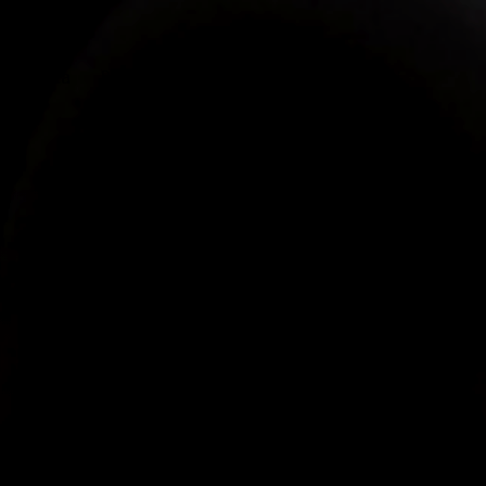
ongevità
Percorso Rehab
Contattaci